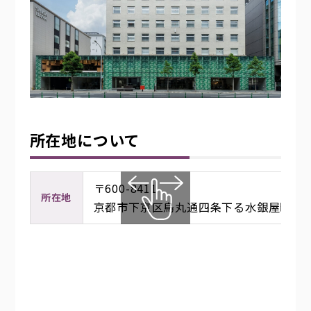
キーワード検索
再審査請求・取り下げ依頼
再審査請求書
よくある質問
支援ツール
所在地について
京都府在宅保健師の会
〒600-8411
所在地
京都市下京区烏丸通四条下る水銀屋町620
損害保険会社共済団体
京都府国保連合会
について