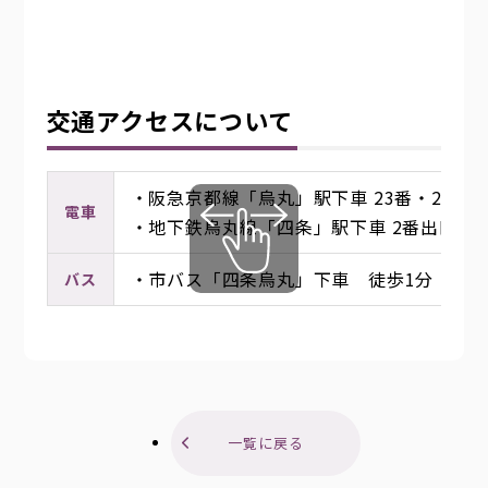
採用情報
交通アクセスについて
入札情報
・阪急京都線「烏丸」駅下車 23番・25番
電車
・地下鉄烏丸線「四条」駅下車 2番出口 
アクセス
・市バス「四条烏丸」下車 徒歩1分
バス
お問い合わせ
一覧に戻る